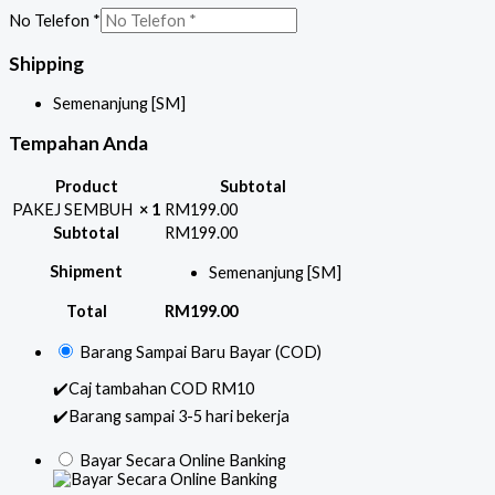
No Telefon
*
Shipping
Semenanjung [SM]
Tempahan Anda
Product
Subtotal
PAKEJ SEMBUH
× 1
RM
199.00
Subtotal
RM
199.00
Shipment
Semenanjung [SM]
Total
RM
199.00
Barang Sampai Baru Bayar (COD)
✔️Caj tambahan COD RM10
✔️Barang sampai 3-5 hari bekerja
Bayar Secara Online Banking